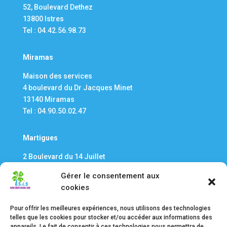
52, Boulevard Dethez
13800 Istres
Tel : 04.42.56.98.73
Miramas
Maison des services
4 boulevard du Dr Jacques Minet
13140 Miramas
Tel : 04.90.50.02.47
Martigues
2 Boulevard du 14 Juillet​
13500 Martigues
Gérer le consentement aux
Tel : 04.42.42.10.76
cookies
Pour offrir les meilleures expériences, nous utilisons des technologies
telles que les cookies pour stocker et/ou accéder aux informations des
appareils. Le fait de consentir à ces technologies nous permettra de