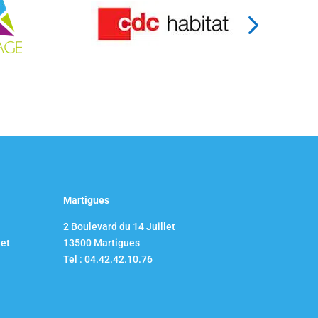
Martigues
2 Boulevard du 14 Juillet​
net
13500 Martigues
Tel : 04.42.42.10.76