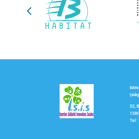
Istre
(siè
52, 
1380
Tel 