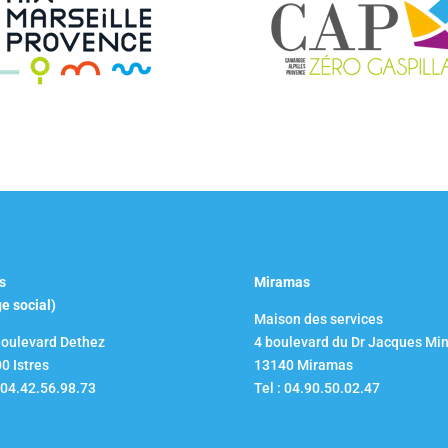
s
Miramas
ge social)
Maison des services
Boulevard Dethez
4 boulevard du Dr Jacques Mi
0 Istres
13140 Miramas
: 04.42.56.98.73
Tel : 04.90.50.02.47